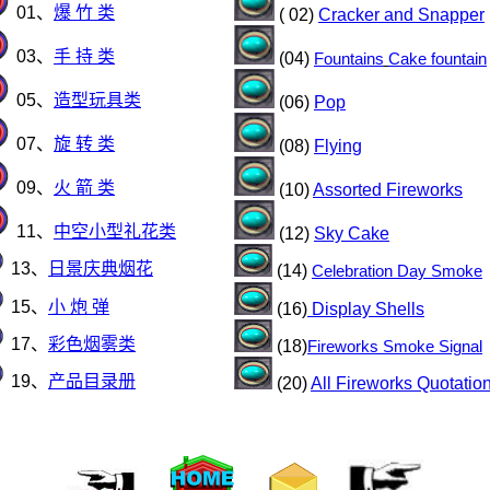
01、
爆 竹 类
( 02)
Cracker and Snapper
03、
手 持 类
(04)
Fountains
Cake fountain
05、
造型玩具类
(06)
Pop
07、
旋 转 类
(08)
Flying
09、
火 箭 类
(10)
Assorted Fireworks
11、
中空小型礼花类
(12)
Sky
Cake
13、
日景庆典烟花
(14)
Celebration Day
Smoke
15、
小 炮 弹
(16)
Display Shells
17、
彩色烟雾类
(18)
Fireworks Smoke Signal
19、
产品目录册
(20)
All Fireworks Quotatio