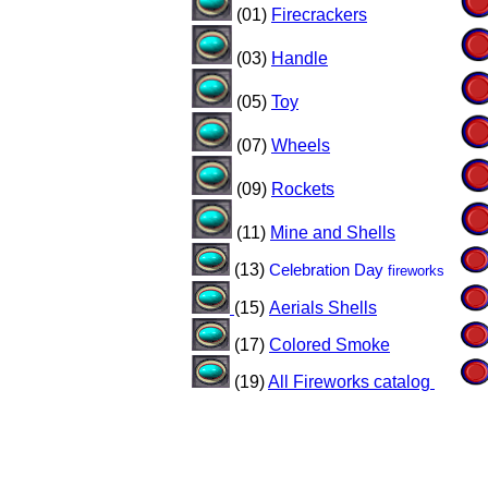
(01)
Firecrackers
(03)
Handle
(05)
Toy
(07)
Wheels
(
09)
Rockets
(11)
Mine and Shells
(13)
Celebration Day
fireworks
(15)
Aerials Shells
(17)
Colored
Smoke
(19)
All Fireworks catalog