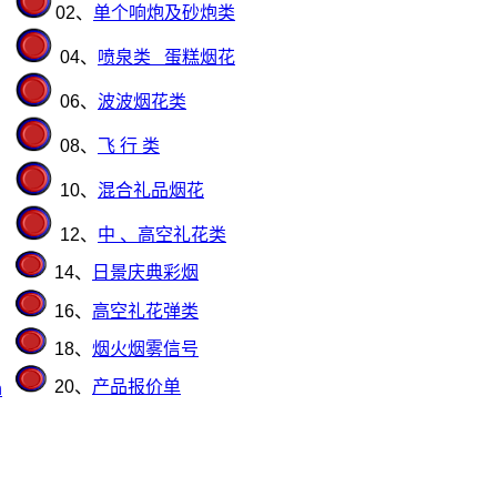
02、
单个响炮及砂炮类
04、
喷泉类
蛋糕烟花
06、
波波烟花类
08、
飞 行 类
10、
混合礼品烟花
12、
中 、高空礼花类
14、
日景庆典彩烟
16、
高空
礼花弹类
18、
烟火烟雾信号
20、
产品报价单
n